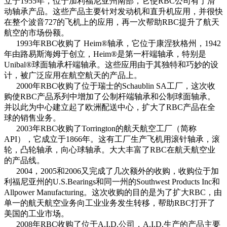
立于1955年，位于加利福尼亚州南部，它使RBC公司有了滑
动轴承产品。这些产品主要针对发动机和直升机应用，并很快
在整个波音727的飞机上的应用，再一次帮助RBC提升了航天
航空的市场份额。
1993年RBC收购了 Heim®轴承，它位于康涅狄格州，1942
年由路易斯海姆于创立，Heim®是第一杆端轴承，特别是
Unibal®球面轴承杆端轴承。这些应用由于其独特和巧妙的设
计，被广泛应用在航空航天的产品上。
2000年RBC收购了位于瑞士的Schaublin SA工厂，这次收
购使RBC产品系列中增加了公制杆端轴承和公制球面轴承。
并以此为中心建立起了欧洲配送中心，扩大了RBC产品在全
球的销售业务。
2003年RBC收购了Torrington的航天航空工厂（简称
API），它成立于1866年。这有工厂生产飞机用滚针轴承，滚
轮，凸轮轴承，向心球轴承。大大丰富了RBC在航天航空业
的产品线。
2004，2005和2006又完成了几次额外的收购，收购位于加
利福尼亚州的U.S.Bearings和同一州的Southwest Products Inc和
Allpower Manufacturing。这次收购的目的是为了扩大RBC，由
单一的航天航空业务向工业业务发生转移，帮助RBC打开了
美国的工业市场。
2008年RBC收购了位于A.I.D.公司，A.I.D.生产的产品主要