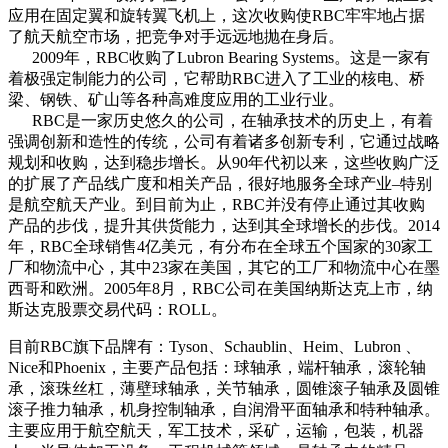
应用在固定翼和旋转翼飞机上，这次收购使RBC牢牢地占据
了航天航空市场，把竞争对手远远地抛在身后。
2009年，RBC收购了Lubron Bearing Systems。这是一家有
着极强定制能力的公司，它帮助RBC进入了工业的核电、桥
梁、钢铁、矿山等各种高难度应用的工业行业。
RBC是一家历史悠久的公司，在轴承技术的历史上，有着
强调创新和造性的传统，公司有着诸多创新专利，它通过战略
规划和收购，达到稳步增长。从90年代初以来，这些收购广泛
的扩展了产品线广度和相关产品，很好地服务全球产业–特别
是航空航天产业。到目前为止，RBC并没有停止通过其收购
产品的步伐，提升其供货能力，达到其全球增长的步伐。2014
年，RBC全球销售4亿美元，有分布在全球五个国家的30家工
厂和物流中心，其中23家在美国，其它的工厂和物流中心在墨
西哥和欧洲。2005年8月，RBC公司在美国纳斯达克上市，纳
斯达克股票交易代码：ROLL。
目前RBC旗下品牌有：Tyson、Schaublin、Heim、Lubron 、
Nice和Phoenix，主要产品包括：球轴承，端杆轴承，滚轮轴
承，滚珠丝杠，薄壁球轴承，关节轴承，圆锥滚子轴承及圆锥
滚子推力轴承，机身控制轴承，自润滑平面轴承和特种轴承。
主要应用于航空航天，军工技术，采矿，运输，包装，机器