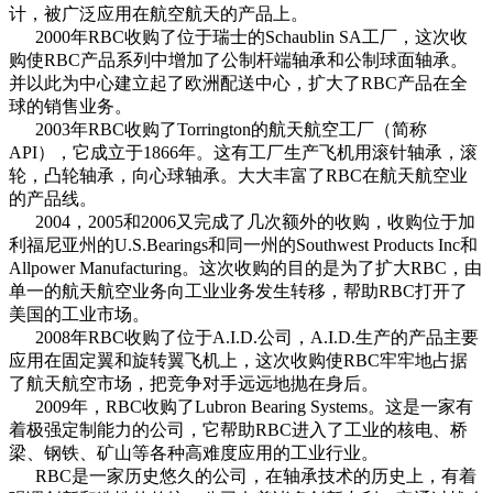
计，被广泛应用在航空航天的产品上。
2000年RBC收购了位于瑞士的Schaublin SA工厂，这次收
购使RBC产品系列中增加了公制杆端轴承和公制球面轴承。
并以此为中心建立起了欧洲配送中心，扩大了RBC产品在全
球的销售业务。
2003年RBC收购了Torrington的航天航空工厂（简称
API），它成立于1866年。这有工厂生产飞机用滚针轴承，滚
轮，凸轮轴承，向心球轴承。大大丰富了RBC在航天航空业
的产品线。
2004，2005和2006又完成了几次额外的收购，收购位于加
利福尼亚州的U.S.Bearings和同一州的Southwest Products Inc和
Allpower Manufacturing。这次收购的目的是为了扩大RBC，由
单一的航天航空业务向工业业务发生转移，帮助RBC打开了
美国的工业市场。
2008年RBC收购了位于A.I.D.公司，A.I.D.生产的产品主要
应用在固定翼和旋转翼飞机上，这次收购使RBC牢牢地占据
了航天航空市场，把竞争对手远远地抛在身后。
2009年，RBC收购了Lubron Bearing Systems。这是一家有
着极强定制能力的公司，它帮助RBC进入了工业的核电、桥
梁、钢铁、矿山等各种高难度应用的工业行业。
RBC是一家历史悠久的公司，在轴承技术的历史上，有着