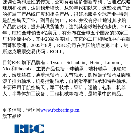
强调创新和造性的传统，公司有着诸多创新专利，它通过战略
规划和收购，达到稳步增长。从90年代初以来，这些收购广泛
的扩展了产品线广度和相关产品，很好地服务全球产业–特别
是航空航天产业。到目前为止，RBC并没有停止通过其收购
产品的步伐，提升其供货能力，达到其全球增长的步伐。2014
年，RBC全球销售4亿美元，有分布在全球五个国家的30家工
厂和物流中心，其中23家在美国，其它的工厂和物流中心在墨
西哥和欧洲。2005年8月，RBC公司在美国纳斯达克上市，纳
斯达克股票交易代码：ROLL。
目前RBC旗下品牌有：Tyson、Schaublin、Heim、Lubron 、
Nice和Phoenix，主要产品包括：球轴承，端杆轴承，滚轮轴
承，滚珠丝杠，薄壁球轴承，关节轴承，圆锥滚子轴承及圆锥
滚子推力轴承，机身控制轴承，自润滑平面轴承和特种轴承。
主要应用于航空航天，军工技术，采矿，运输，包装，机器
人，半导体加工设备，工程机械等领域，是轴承中的精品。
更多信息，请访问
www.rbcbearings.cn
.
旗下品牌