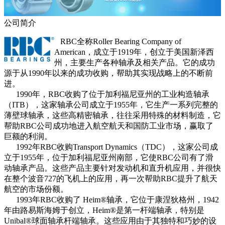
公司简介
RBC全称Roller Bearing Company of
American，成立于1919年，创立于美国新泽西
州，主要生产各种轴承及相关产品。它的成功
源于从1990年以来的成功收购，帮助其实现战略上的不断前
进。
1990年，RBC收购了位于加利福尼亚州的工业构造轴承
（ITB），这家轴承公司成立于1955年，它生产一系列完整的
薄壁球轴承，这些高精密轴承，往往采用特殊的材料制造，它
帮助RBC公司成功地进入航空航天和国防工业市场，赢取了
巨额的利润。
1992年RBC收购Transport Dynamics（TDC），这家公司成
立于1955年，位于加利福尼亚州南部，它使RBC公司有了滑
动轴承产品。这些产品主要针对发动机和直升机应用，并很快
在整个波音727的飞机上的应用，再一次帮助RBC提升了航天
航空的市场份额。
1993年RBC收购了 Heim®轴承，它位于康涅狄格州，1942
年由路易斯海姆于创立，Heim®是第一杆端轴承，特别是
Unibal®球面轴承杆端轴承。这些应用由于其独特和巧妙的设