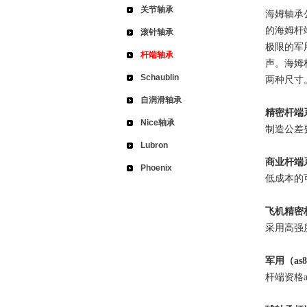
关节轴承
海姆轴承
的海姆杆
滚针轴承
极限的军
杆端轴承
声。海姆
Schaublin
两种尺寸
自润滑轴承
精密杆端
Nice轴承
制造公差
Lubron
商业杆端
Phoenix
低成本的
飞机精密
采用高强
军用（
as
杆端资格