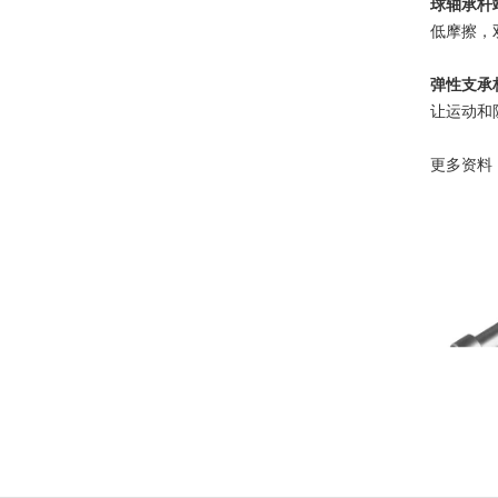
球轴承杆
低摩擦，
弹性支承
让运动和
更多资料