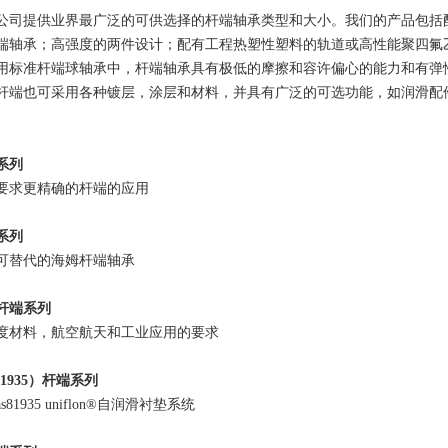
公司提供业界最广泛的可供选择的杆端轴承类型和大小。我们的产品包括
端轴承；高强度的两件设计；配有工程热塑性塑料的轨道或高性能聚四氟
用标准杆端球轴承中，杆端轴承具有极低的摩擦和容许偏心的能力和有弹
杆端也可采用各种镀层，涂层和材料，并具有广泛的可选功能，如润滑配
。
系列
要求更精确的杆端的应用
系列
可替代的海姆杆端轴承
杆端系列
度材料，航空航天和工业应用的要求
81935
）杆端系列
as81935 uniflon®
自润滑衬垫系统