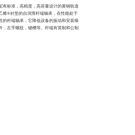
配有标准，高精度，高容量设计的黄铜轨道
乙烯
®
衬垫的自润滑杆端轴承，在性能处于
性的杆端轴承，它降低设备的振动和安装噪
件，左手螺纹，键槽等。杆端有英制和公制